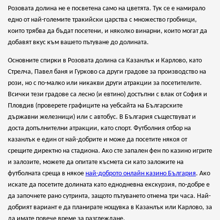
Розовата долина не е посветена само на цветята. Тук се е намирало
едно от най-големите тракийски царства с множество гробници,
които трябва да бъдат посетени, и няколко винарни, които могат да
добавят вкус към вашето пътуване до долината.
Основните спирки в Розовата долина са Казанлък и Карлово, като
Стрелча, Павел баня и Гурково са други градове за производство на
рози, но с по-малко или никакви други атракции за посетителите.
Всички тези градове са лесно (и евтино) достъпни с влак от София и
Пловдив (проверете графиците на уебсайта на Българските
държавни железници) или с автобус. В България съществуват и
доста допълнителни атракции, като спорт. Футболния отбор на
казанлък е един от най-добрите и може да посетите някоя от
срещите директно на стадиона. Ако сте запален фен по казино игрите
и залозите, можете да опитате късмета си като заложите на
футболната среща в някое
най-доброто онлайн казино България
. Ако
искате да посетите долината като еднодневна екскурзия, по-добре е
да започнете рано сутринта, защото пътуването отнема три часа. Най-
добрият вариант е да планирате нощувка в Казанлък или Карлово, за
да имате повече време за разглеждане.