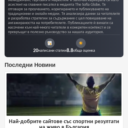
мениджмънт, търговия и маркетинг и започва кариерата си като
асистент на главния писател в медията The Sofia Globe. Тя
отговаря за проучването, коригирането и публикуването на
традиционни и онлайн медии. Тя анализира данни за читателите
и разработва стратегии за съдържание с цел повишаване на
ангажираността на потребителите. Публикациите ѝ винаги са
насочени към най-много читатели в конкретен контекст и се
превръщат в полезно ръководство за нашата аудитория.
20
8.8
написани статии
обща оценка
Последни Новини
Най-добрите сайтове със спортни резултати
на живо в България