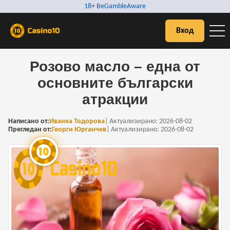
18+ BeGambleAware
Вход
Розово масло – една от
основните български
атракции
Написано от:
Иванка Тодорова
|
Актуализирано:
2026-08-02
Прегледан от:
Георги Юрганчев
|
Актуализирано:
2026-08-02