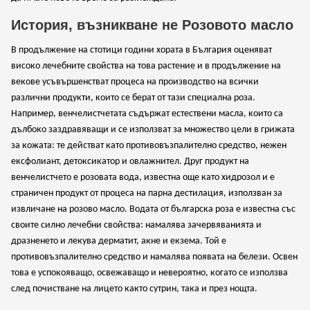
История, възникване не Розовото масло
В продължение на стотици години хората в България оценяват
високо лечебните свойства на това растение и в продължение на
векове усъвършенстват процеса на производство на всички
различни продукти, които се берат от тази специална роза.
Например, венчелистчетата съдържат естествени масла, които са
дълбоко заздравяващи и се използват за множество цели в грижата
за кожата: те действат като противовъзпалително средство, нежен
ексфолиант, детоксикатор и овлажнител. Друг продукт на
венчелистчето е розовата вода, известна още като хидрозол и е
страничен продукт от процеса на парна дестилация, използван за
извличане на розово масло. Водата от българска роза е известна със
своите силно лечебни свойства: намалява зачервяванията и
дразненето и лекува дерматит, акне и екзема. Той е
противовъзпалително средство и намалява появата на белези. Освен
това е успокояващо, освежаващо и невероятно, когато се използва
след почистване на лицето както сутрин, така и през нощта.