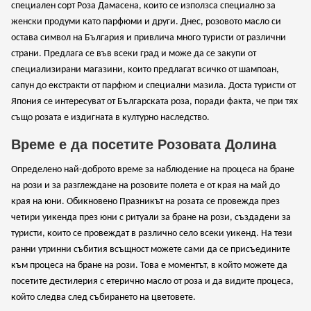
специален сорт Роза Дамасена, които се използса специално за
женски продуми като парфюми и други. Днес, розовото масло си
остава символ на България и привлича много туристи от различни
страни. Предлага се във всеки град и може да се закупи от
специализирани магазини, които предлагат всичко от шампоан,
сапун до екстракти от парфюм и специални мазила. Доста туристи от
Япония се интересуват от Българската роза, поради факта, че при тях
също розата е издигната в културно наследство.
Време е да посетите Розовата Долина
Определено най-доброто време за наблюдение на процеса на бране
на рози и за разглеждане на розовите полета е от края на май до
края на юни. Обикновено Празникът на розата се провежда през
четири уикенда през юни с ритуали за бране на рози, създадени за
туристи, които се провеждат в различно село всеки уикенд. На тези
ранни утринни събития всъщност можете сами да се присъедините
към процеса на бране на рози. Това е моментът, в който можете да
посетите дестилерия с етерично масло от роза и да видите процеса,
който следва след събирането на цветовете.