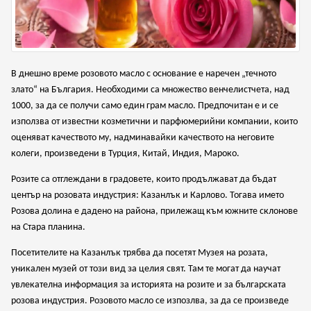
В днешно време розовото масло с основание е наречен „течното
злато“ на България. Необходими са множество венчелистчета, над
1000, за да се получи само един грам масло. Предпочитан е и се
използва от известни козметични и парфюмерийни компании, които
оценяват качеството му, надминавайки качеството на неговите
колеги, произведени в Турция, Китай, Индия, Мароко.
Розите са отглеждани в градовете, които продължават да бъдат
център на розовата индустрия: Казанлък и Карлово. Тогава името
Розова долина е дадено на района, прилежащ към южните склонове
на Стара планина.
Посетителите на Казанлък трябва да посетят Музея на розата,
уникален музей от този вид за целия свят. Там те могат да научат
увлекателна информация за историята на розите и за българската
розова индустрия. Розовото масло се изпозлва, за да се произведе