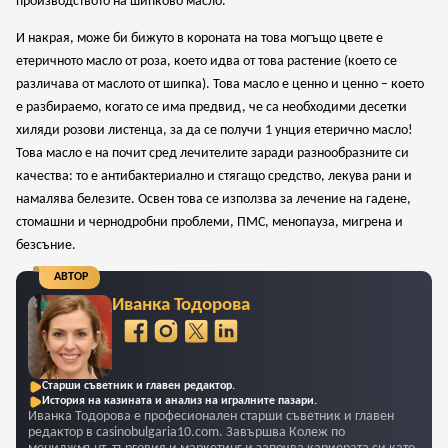
производството на шипково масло.
И накрая, може би бижуто в короната на това могъщо цвете е
етеричното масло от роза, което идва от това растение (което се
различава от маслото от шипка). Това масло е ценно и ценно – което
е разбираемо, когато се има предвид, че са необходими десетки
хиляди розови листенца, за да се получи 1 унция етерично масло!
Това масло е на почит сред лечителите заради разнообразните си
качества: то е антибактериално и стягащо средство, лекува рани и
намалява белезите. Освен това се използва за лечение на гадене,
We stand with people of Ukraine.
стомашни и чернодробни проблеми, ПМС, менопауза, мигрена и
Russia is not “just” attacking the Ukraine people.
безсъние.
This is a war against democratic values, human rights
АВТОР
and peace. We can make impact and help with our
donations.
Иванка Тодорова
Donate Option 1
Старши съветник и главен редактор.
История на казината и анализ на игралните пазари.
Donate Option 2
Иванка Тодорова е професионален старши съветник и главен
редактор в casinobulgaria10.com. Завършва Колеж по