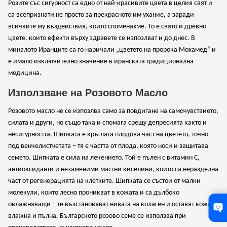
Розите със сигурност са едно от най-красивите цвета в целия свят и
са всепризнати не просто за прекрасното им ухание, а заради
всичките му въздеиствия, които споменахме. То е свято и древно
цвете, които ефекти върху здравете се изпозлват и до днес. В
миналото Иранците са го наричали „цветето на пророка Мохамед“ и
е имало изключително значение в иранската традиционална
медицина.
Използване на Розовото Масло
Розовото масло не се изпозлва само за повдигане на самочувствието,
силата и други, но също така и спомага срещу депресията както и
несигурността. Шипката е кръглата плодова част на цветето, точно
под венчелистчетата – тя е частта от плода, която носи и защитава
семето. Шипката е сила на лечението. Той е пълен с витамин С,
антиоксиданти и незаменими мастни киселини, които са неразделна
част от регенерацията на клетките. Шипката се състои от малки
молекули, които лесно проникват в кожата и са дълбоко
овлажняващи – те възстановяват нивата на колаген и оставят кожата
влажна и пълна. Българското розово семе се използва при