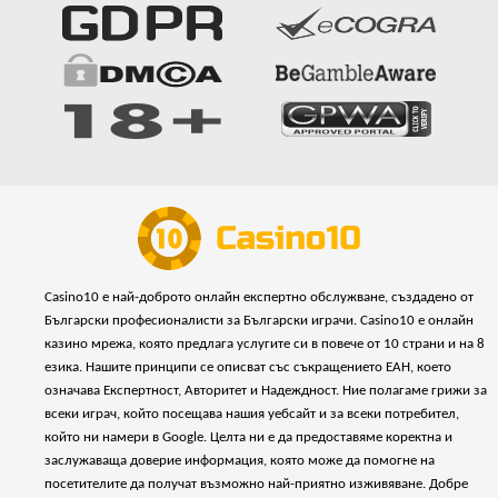
Casino10 е най-доброто онлайн експертно обслужване, създадено от
Български професионалисти за Български играчи. Casino10 е онлайн
казино мрежа, която предлага услугите си в повече от 10 страни и на 8
езика. Нашите принципи се описват със съкращението ЕАН, което
означава Експертност, Авторитет и Надеждност. Ние полагаме грижи за
всеки играч, който посещава нашия уебсайт и за всеки потребител,
който ни намери в Google. Целта ни е да предоставяме коректна и
заслужаваща доверие информация, която може да помогне на
посетителите да получат възможно най-приятно изживяване. Добре