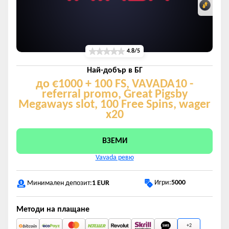
4.8/5
Най-добър в БГ
до €1000 + 100 FS, VAVADA10 -
referral promo, Great Pigsby
Megaways slot, 100 Free Spins, wager
x20
ВЗЕМИ
Vavada ревю
Игри:
5000
Минимален депозит:
1 EUR
Методи на плащане
+2