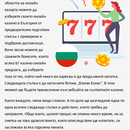
областта на онлайн
хазарта можете да
изберете своето онлайн
казино в България от
предварително подготвен
списък с проверени и
подбрани доставчици.
Вече лесно можете да
сравните бонусите, които
всяко БГ казино онлайн
предлага, да изберете
този от тях, който най-много ви харесва и да продължите нататък.
Следващата стъпка е да натиснете бутона „Вземи Бонус“. В този
момент ще бъдете пренасочени към уебсайта на съответното казино.
Както виждате, няма нищо сложно. А по-долу ще разгледаме една по
една всички следващи стъпки и действия, които трябва да
направите. Общо взето, целият процес не отнема много време, но за
сметка на това удоволствието, което впоследствие ще изпитате, си
заслужава всяка отделена минута.