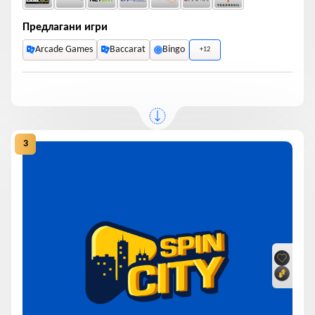
Предлагани игри
Arcade Games
Baccarat
Bingo
+12