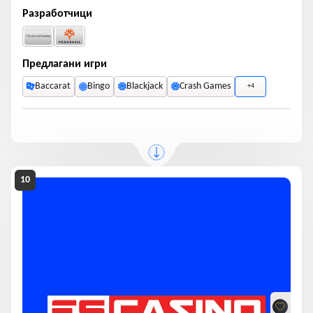
Разработчици
Предлагани игри
Baccarat
Bingo
Blackjack
Crash Games
+4