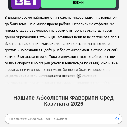
Lottery
ВЗЕМИ
€1200
Lotto
Mahjong
€1500
Mega Ball
В днешно време набирането на полезна информация, на каквато и
€2000
Monopoly
да било тема, не е много проста работа. Независимо от факта, че
Monopoly Live
€4000
None
интернет дава възможност на всеки с интернет връзка да търси
Poker
€8000
данни от различни източници, всъщност нещата не са толкова лесни.
Roulette
Scopa
Идеята на настоящия материал е да ви подготви да навлезете с
Scopone
достатъчно познания и добър набор от информация относно онлайн
Scratch Cards
казино Български игрите. Това е индустрия, която набира все по-
Sic Bo
Slingo
голяма скорост в България (както и навсякъде по света). Ако и вие
Slot Machines
сте запалени играчи, тогава може би ще ви бъде интересно да
Solitary
Sudoku
научите какви игри може да играете онлайн, какви са
ПОКАЖИ ПОВЕЧЕ
Teen Patti
възможностите за депозиране на суми, за теглене на печалби, за
Tresette
Video Poker
получаване на страхотни бонуси. Онлайн хазартът в България е
област, която тепърва се развива и все повече и повече играчи се
Нашите Абсолютни Фаворити Сред
възползват от удобствата, които онлайн казино България моделът
Казината 2026
може да им предложи.