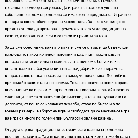
постоянно, а самите игри стават все по-интересни, с по-добра
графика, с по-добра сигурност. Да играеш в казино от уюта на
собствения си дом определено си има своите предимства. Играчите
от старата школа обаче едва ли мислят така. За тях няма нищо по-
приятно от това да прекарват времето си в голямото традиционно
казино, а вероятно и те си имат своите причини за това.
За да сме обективни, каквито винаги сме се старали да бъдем, ще
разгледаме накратко някои прилики и разлики, предимства и
недостатъци между двата модела. Да започнем с бонусите – в
онлайн казината бонусите винаги са по-добри. Не се спираме на
въпроса защо е така, просто заявяваме, че това е така. Печалбите
при онлайн казината са по-големи. Това все повече и повече прави
впечатление на играчите – просто когато говорим за онлайн казино,
участниците не са ограничени физически, затова натрупването на
депозити, от които се изплащат печалби, става по-бързо и в по-
големи размери. Изборът на игри и свободата да се местите от игра
на игра са много по-големи при Български онлайн казина .
От друга страна, традиционните, физически казина определено
поставят основите… Там играете директно с крупието, атмосферата е