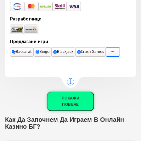
Разработчици
Предлагани игри
Baccarat
Bingo
Blackjack
Crash Games
+4
ПОКАЖИ
ПОВЕЧЕ
Как Да Започнем Да Играем В Онлайн
Казино БГ?