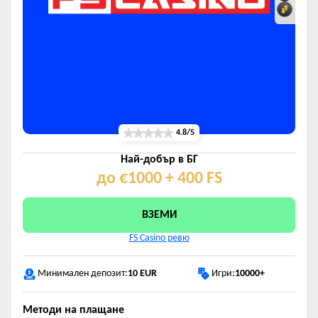
4.8/5
Най-добър в БГ
до €1000 + 400 FS
ВЗЕМИ
FS Casino ревю
Игри:
10000+
Минимален депозит:
10 EUR
Методи на плащане