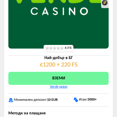
4.7/5
Най-добър в БГ
€1200 + 220 FS
ВЗЕМИ
Verde ревю
Игри:
5000+
Минимален депозит:
10 EUR
Методи на плащане