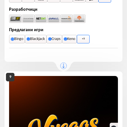
Разработчици
Предлагани игри
Bingo
Blackjack
Craps
Keno
+9