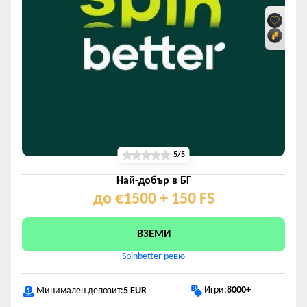
5/5
Най-добър в БГ
до €1500 + 150 FS
ВЗЕМИ
Spinbetter ревю
We stand with people of Ukraine.
Игри:
8000+
Минимален депозит:
5 EUR
Russia is not “just” attacking the Ukraine people.