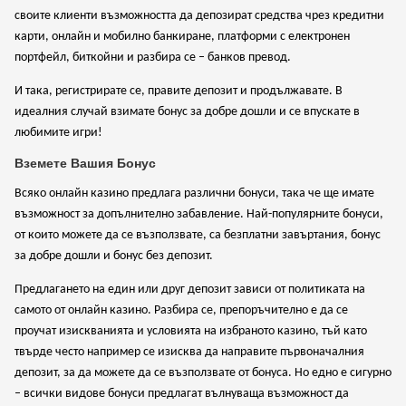
своите клиенти възможността да депозират средства чрез кредитни
карти, онлайн и мобилно банкиране, платформи с електронен
портфейл, биткойни и разбира се – банков превод.
И така, регистрирате се, правите депозит и продължавате. В
идеалния случай взимате бонус за добре дошли и се впускате в
любимите игри!
Вземете Вашия Бонус
Всяко онлайн казино предлага различни бонуси, така че ще имате
възможност за допълнително забавление. Най-популярните бонуси,
от които можете да се възползвате, са безплатни завъртания, бонус
за добре дошли и бонус без депозит.
Предлагането на един или друг депозит зависи от политиката на
самото от онлайн казино. Разбира се, препоръчително е да се
проучат изискванията и условията на избраното казино, тъй като
твърде често например се изисква да направите първоначалния
депозит, за да можете да се възползвате от бонуса. Но едно е сигурно
– всички видове бонуси предлагат вълнуваща възможност да