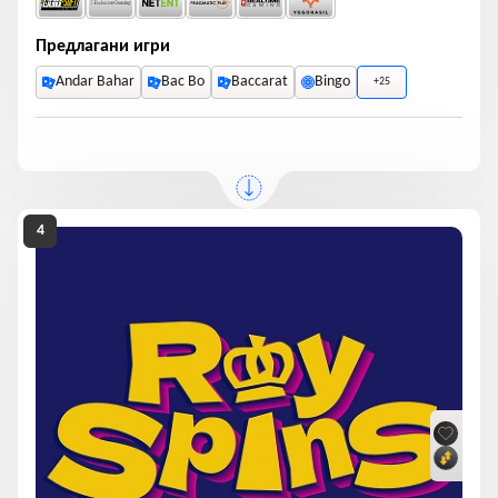
Предлагани игри
Andar Bahar
Bac Bo
Baccarat
Bingo
+25