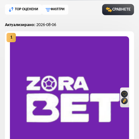
СРАВНЕТЕ
TOP ОЦЕНЕНИ
ФИЛТРИ
Актуализирано:
2026-08-06