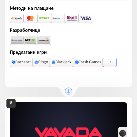
This is a war against democratic values, human rights
and peace. We can make impact and help with our
Методи на плащане
donations.
Разработчици
Donate Option 1
Donate Option 2
Предлагани игри
Baccarat
Bingo
Blackjack
Crash Games
+4