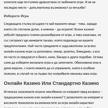
изпитате още по-голямо удоволствие от любимите игри. И не на
последно място – допълнителна възможност за печалби!
Изберете Игра
Следващата стъпка всъщност е най-важното нещо – това, заради
което сте стигнали дотук, а именно – да играете! Всеки казино
уебсайт предлага голямо разнообразие от игри, а това означава, че
със сигурност ще намерите такава, която подхожда на вашите
предпочитания. Най-често срещаните и задължителни за всяко
онлайн казино игри са ротативки, покер, рулетка, блекджек, а все
по-често се предлагат и бинго, кено, бакара и други подобни. Остава
само да изберете желаната игра и да започнете. Обикновено има и
демо версии, с които можете да се упражните, което е особено
полезно, в случай че за първи път изпробвате някаква нова игра.
Онлайн Казино Или Стандартно Казино
Истински запалените играчи неизбежно се изправят пред въпроса –
традиционно казино или онлайн казино? С развитието на интернет и
високите технологии възможностите за игра онлайн нарастват