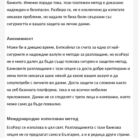
банките. Именно поради това, този платежен метод е доказано
надежден и безопасен. Разбира се, не е изключено да изпитате
някакви проблеми, но надали те биха били свързани със
сигурността и вашата защита на лични данни.
Анонимност
Може би в днешно време, Биткойнът се счита за една от най-
сигурните и надеждни валути и методи за разплащане, но ecoPayz
не е много далеч да бъде също толкова сигурен и защитен метод.
Банковите разплащания с тази опция са доста добре криптирани и
няма почти никакъв шанс някой да хакне вашия акаунт и да
злоупотреби с личните ви данни. Доста защити са сложени както
на уеб базината платформа, така и на всички мобилни
приложения. Данни не се споделят с трети лица и компании, което
може само да бъде похвално.
Международно използван метод
EcoPayz се използва в цял свят. Разплащанията с тази банкова
опция не се предлагат само в България, а и в редица други страни.