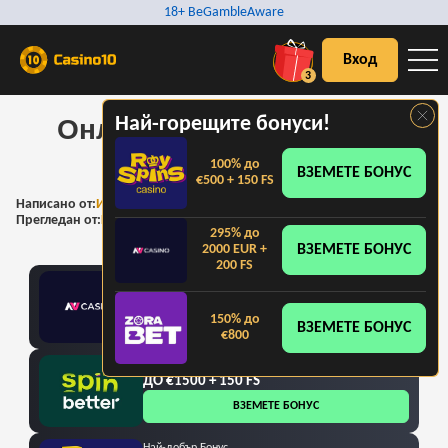
18+ BeGambleAware
Промоции
Методи На Плаща
Видове Игри
Разработчици
Минимален Депоз
ИЗЧИСТИ ИЗБРАНОТ
ИЗЧИСТИ ИЗБРАНОТ
Вход
3
БОНУС
€1
Andar Bahar
Betsoft
€5
€100
Arcade Games
Evolution Gaming
A1
€10
Най-горещите бонуси!
Bac Bo
NetEnt
Онлайн Казина с Payz в
Bitcoin
€120
€15
Baccarat
Playtech
EasyPay
€20
Bingo
Pragmatic Play
€150
България
EcoPayz
€25
100% до
Blackjack
RTG
ВЗЕМЕТЕ БОНУС
ePay.bg
€200
€500 + 150 FS
Briscola
Yggdrasil Gaming
FastPay
Burraco
Написано от:
Иванка Тодорова
|
Актуализирано:
2026-08-01
€250
Mastercard
Craps
Прегледан от:
Георги Юрганчев
|
Актуализирано:
2026-08-01
Neteller
€300
Crash Games
295% до
PayPal
Crazy Time
2000 EUR +
ВЗЕМЕТЕ БОНУС
Paysafe Card
ТОП Казина
€350
Dice
200 FS
Revolut
Domino
Най-добър Бонус
€400
Skrill
Dragon Tiger
295% ДО 2000 EUR + 200 FS
SMS
€450
Dream Catcher
Visa
150% до
ВЗЕМЕТЕ БОНУС
ВЗЕМЕТЕ БОНУС
Keno
Vivacom
€500
€800
Lightning Dice
Zimpler
Live Baccarat
€600
Най-добър Бонус
Live Blackjack
ДО €1500 + 150 FS
€750
Live Games
ВЗЕМЕТЕ БОНУС
Live Poker
€800
Live Roulette
€1000
Live Sic Bo