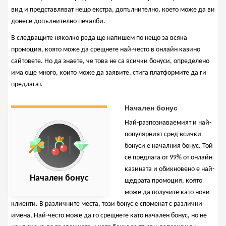
вид и представляват нещо екстра, допълнително, което може да ви
донесе допълнително печалби.
В следващите няколко реда ще напишем по нещо за всяка
промоция, която може да срещнете най-често в онлайн казино
сайтовете. Но да знаете, че това не са всички бонуси, определено
има още много, които може да заявите, стига платформите да ги
предлагат.
Начален бонус
Най-разпознаваемият и най-
популярният сред всички
бонуси е началния бонус. Той
се предлага от 99% от онлайн
казината и обикновено е най-
Начален бонус
щедрата промоция, която
може да получите като нови
клиенти. В различните места, този бонус е споменат с различни
имена, Най-често може да го срещнете като начален бонус, но не