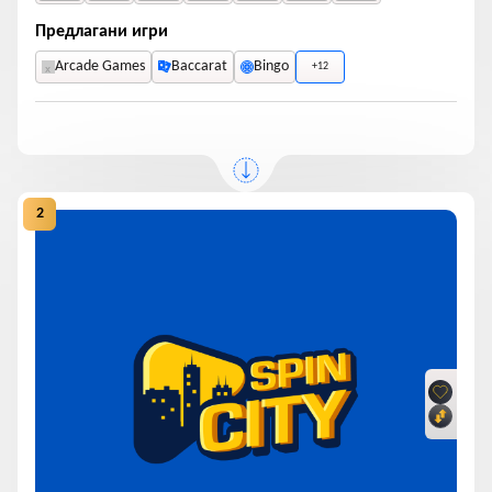
Предлагани игри
Arcade Games
Baccarat
Bingo
+12