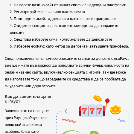
Намерете казино сайт от нашия списък с надеждни платформи
Регистрирайте се в казино платформата
Потвърдете имейл адреса си и влезте в регистрацията си
Отидете в секцията с платежните методи, за да направите
депозит
След това изберете сума, която желаете да депозирате
Изберете ecoPayz като метод за депозит и завършете трансфера.
След приключване на по-горе описаните стъпки за депозит с ecoPayz,
вие ще имате възможност да използвате всички функционалности на
онлайн казино сайта, включително секцията с игрите. Там ще може
да използвате току що заредените си средстава и да се пробвате да
ги удвоите или дори утроите.
Как да заяви плащане
с Payz?
Заявяването на плащане
чрез Payz (ecoPayz) не е
нещо кой знае колко
особено. След като