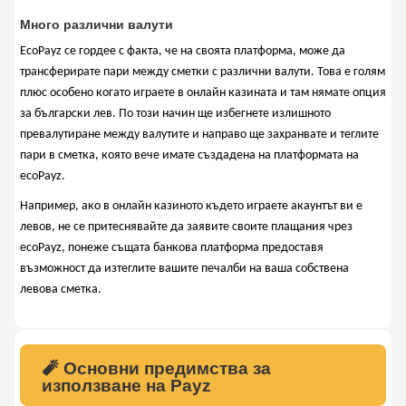
Много различни валути
EcoPayz се гордее с факта, че на своята платформа, може да
трансфериратe пари между сметки с различни валути. Това е голям
плюс особено когато играете в онлайн казината и там нямате опция
за български лев. По този начин ще избегнете излишното
превалутиране между валутите и направо ще захранвате и теглите
пари в сметка, която вече имате създадена на платформата на
ecoPayz.
Например, ако в онлайн казиното където играете акаунтът ви е
левов, не се притеснявайте да заявите своите плащания чрез
ecoPayz, понеже същата банкова платформа предоставя
възможност да изтеглите вашите печалби на ваша собствена
левова сметка.
🧨 Основни предимства за
използване на Payz