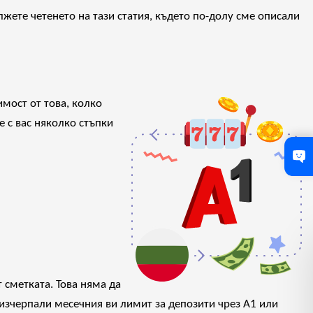
лжете четенето на тази статия, където по-долу сме описали
мост от това, колко
 с вас няколко стъпки
т сметката. Това няма да
е изчерпали месечния ви лимит за депозити чрез А1 или