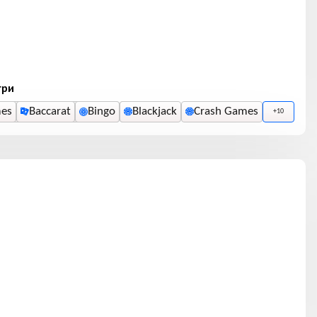
€25
ic Play
il Gaming
гри
mes
Baccarat
Bingo
Blackjack
Crash Games
+10