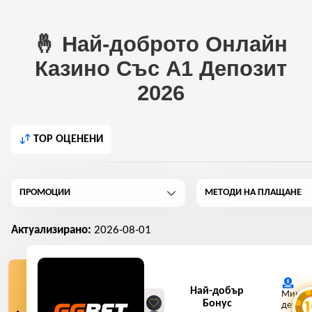
Lottery
€1200
Lotto
Mahjong
€1500
🤞 Най-доброто Онлайн
Mega Ball
€2000
Monopoly
Казино Със А1 Депозит
Monopoly Live
€4000
None
Poker
€8000
2026
Roulette
Scopa
Scopone
Scratch Cards
TOP ОЦЕНЕНИ
Sic Bo
Slingo
Slot Machines
Solitary
Sudoku
ПРОМОЦИИ
МЕТОДИ НА ПЛАЩАНЕ
Teen Patti
Tresette
Video Poker
Актуализирано:
2026-08-01
€100
A1
25
€120
Bitcoin
50
€150
EasyPay
Най-добър
Миним
100
Бонус
€200
EcoPayz
депози