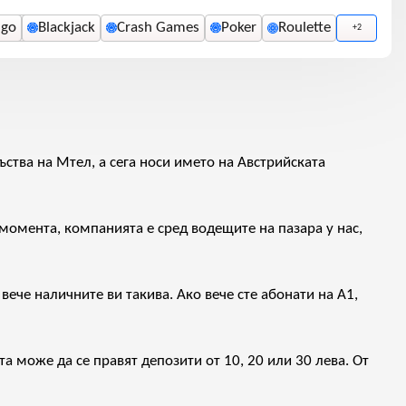
ngo
Blackjack
Crash Games
Poker
Roulette
+2
ства на Мтел, а сега носи името на Австрийската
 момента, компанията е сред водещите на пазара у нас,
вече наличните ви такива. Ако вече сте абонати на А1,
та може да се правят депозити от 10, 20 или 30 лева. От