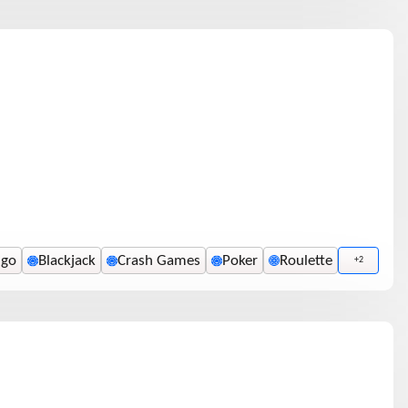
ngo
Blackjack
Crash Games
Poker
Roulette
+2