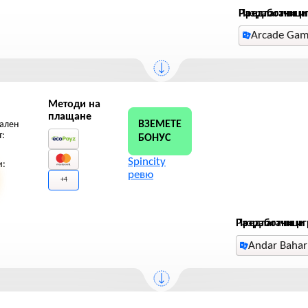
Live Poker
Разработчици
Предлагани и
Live Roulette
Arcade Ga
Live Sic Bo
Lottery
Lotto
Mahjong
Методи на
Mega Ball
плащане
ВЗЕМЕТЕ
ален
Monopoly
т:
БОНУС
Monopoly Live
Spincity
None
и:
ревю
+4
Poker
Roulette
Scopa
Разработчици
Предлагани иг
Scopone
Andar Bahar
Scratch Cards
Sic Bo
Slingo
Slot Machines