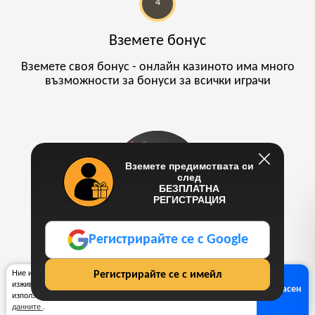
4
Вземете бонус
Вземете своя бонус - онлайн казиното има много
възможности за бонуси за всички играчи
Вземете предимствата си
след
БЕЗПЛАТНА
РЕГИСТРАЦИЯ
Регистрирайте се с Google
5
Ние използваме бисквитки, за да подобрим потребителското
Регистрирайте се с имейл
Изберете рулетка
изживяване. Ако използвате нашите услуги, вие приемате
ПР
ПР
ПР
ПР
ПР
Съгласен
използването на бисквитки и спазвате
разпоредбите за защита на
Всички онлайн казина в България имат много
данните
.