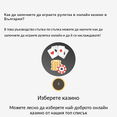
Как да започнете да играете рулетка в онлайн казино в
България?
В това ръководство стъпка по стъпка можете да научите как да
започнете да играете рулетка онлайн и да й се наслаждавате!
1
Изберете казино
Можете лесно да изберете най-доброто онлайн
казино от нашия топ списък