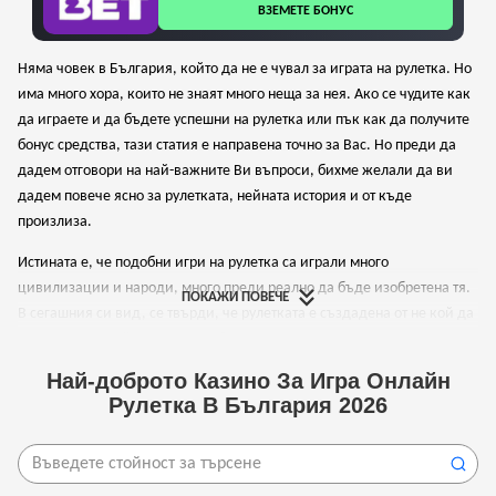
Lottery
ВЗЕМЕТЕ БОНУС
€1200
Lotto
Mahjong
€1500
Mega Ball
Няма човек в България, който да не е чувал за играта на рулетка. Но
€2000
Monopoly
има много хора, които не знаят много неща за нея. Ако се чудите как
Monopoly Live
€4000
None
да играете и да бъдете успешни на рулетка или пък как да получите
Poker
€8000
бонус средства, тази статия е направена точно за Вас. Но преди да
Roulette
Scopa
дадем отговори на най-важните Ви въпроси, бихме желали да ви
Scopone
дадем повече ясно за рулетката, нейната история и от къде
Scratch Cards
произлиза.
Sic Bo
Slingo
Slot Machines
Истината е, че подобни игри на рулетка са играли много
Solitary
цивилизации и народи, много преди реално да бъде изобретена тя.
Sudoku
ПОКАЖИ ПОВЕЧЕ
Teen Patti
В сегашния си вид, се твърди, че рулетката е създадена от не кой да
Tresette
е, а именно Блейз Паскал. Разбира се, това е непотвърдена
Video Poker
информация, но се счита, че благодарение на неговите опити с
Най-доброто Казино За Игра Онлайн
машината за движение, той е основоположника на играта.
Рулетка В България 2026
Но стига сме Ви губили времето с история и нека продължим
напред, информирайки Ви за най-важните неща, които може да
научите при онлайн играта на рулетка!