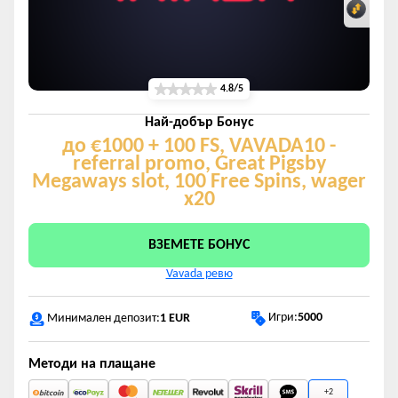
4.8/5
Най-добър Бонус
до €1000 + 100 FS, VAVADA10 -
referral promo, Great Pigsby
Megaways slot, 100 Free Spins, wager
x20
ВЗЕМЕТЕ БОНУС
Vavada ревю
Игри:
5000
Минимален депозит:
1 EUR
Методи на плащане
+2