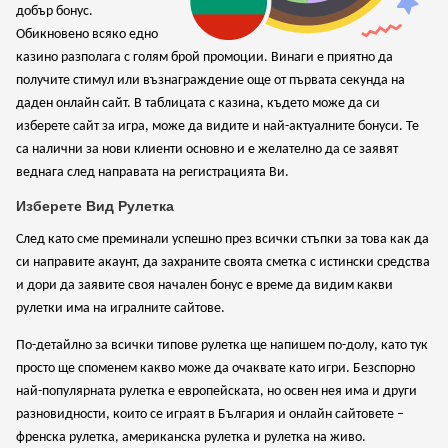
добър бонус.
Обикновено всяко едно
казино разполага с голям брой промоции. Винаги е приятно да
получите стимул или възнаграждение още от първата секунда на
даден онлайн сайт. В таблицата с казина, където може да си
изберете сайт за игра, може да видите и най-актуалните бонуси. Те
са налични за нови клиенти основно и е желателно да се заявят
веднага след направата на регистрацията Ви.
Изберете Вид Рулетка
След като сме преминали успешно през всички стъпки за това как да
си направите акаунт, да захраните своята сметка с истински средства
и дори да заявите своя начален бонус е време да видим какви
рулетки има на игралните сайтове.
По-детайлно за всички типове рулетка ще напишем по-долу, като тук
просто ще споменем какво може да очаквате като игри. Безспорно
най-популярната рулетка е европейската, но освен нея има и други
разновидности, които се играят в България и онлайн сайтовете –
френска рулетка, американска рулетка и рулетка на живо.