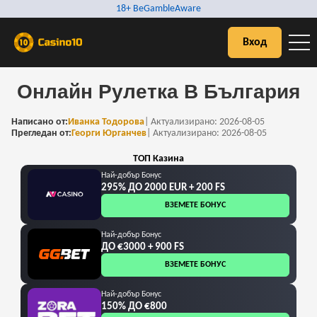
18+ BeGambleAware
Промоции
Методи На Плаща
Видове Игри
Разработчици
Минимален Депоз
ИЗЧИСТИ ИЗБРАНОТ
ИЗЧИСТИ ИЗБРАНОТ
Вход
БОНУС
€1
Andar Bahar
Betsoft
€5
€100
Arcade Games
Evolution Gaming
A1
€10
Bac Bo
NetEnt
Онлайн Рулетка В България
Bitcoin
€120
€15
Baccarat
Playtech
EasyPay
€20
Bingo
Pragmatic Play
€150
EcoPayz
€25
Blackjack
RTG
Написано от:
Иванка Тодорова
|
Актуализирано:
2026-08-05
ePay.bg
€200
Briscola
Yggdrasil Gaming
Прегледан от:
Георги Юрганчев
|
Актуализирано:
2026-08-05
FastPay
Burraco
€250
Mastercard
Craps
Neteller
ТОП Казина
€300
Crash Games
PayPal
Crazy Time
Най-добър Бонус
Paysafe Card
€350
Dice
295% ДО 2000 EUR + 200 FS
Revolut
Domino
€400
Skrill
ВЗЕМЕТЕ БОНУС
Dragon Tiger
SMS
€450
Dream Catcher
Visa
Keno
Най-добър Бонус
Vivacom
€500
Lightning Dice
ДО €3000 + 900 FS
Zimpler
Live Baccarat
€600
ВЗЕМЕТЕ БОНУС
Live Blackjack
€750
Live Games
Live Poker
€800
Най-добър Бонус
Live Roulette
150% ДО €800
€1000
Live Sic Bo