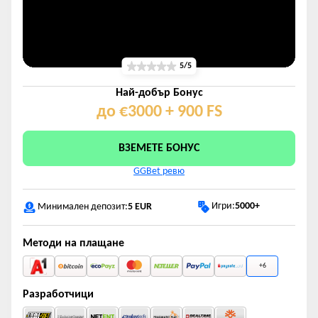
5/5
Най-добър Бонус
до €3000 + 900 FS
ВЗЕМЕТЕ БОНУС
GGBet ревю
Игри:
5000+
Минимален депозит:
5 EUR
Методи на плащане
+6
Разработчици