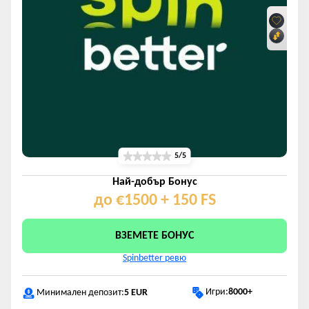
5/5
Най-добър Бонус
до €1500 + 150 FS
ВЗЕМЕТЕ БОНУС
Spinbetter ревю
We stand with people of Ukraine.
Игри:
8000+
Минимален депозит:
5 EUR
Russia is not “just” attacking the Ukraine people.