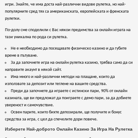
игри. Знайте, че има доста най-различни видове рулетка, но най-
популярните сред тях са американската, европейската и френската
рулетки.
По-долу сме споделили с Вас някои предимства за онлайн играта на
тази уникална по рода си рулетка.
Не е необходимо да посещавате физическо казино и да губите
време в пътуване.
За да започнете игра на онлайн рулетка казино, трябва само да си
направите акаунт в някой сайт.
Има много и най-различни методи на плащане, които да
използвате за депозит или теглене на вашите средства.
Преди да започнете да играете с истински пари, 90% от онлайн
казината, ще ви предложат да поиграете с демо пари, за да добиете
увереност и самочувствие.
Освен парите, които бихте депозирали, ще получите и бонус
средства за игра, с цел да спечелите дори повече.
Изберете Най-доброто Онлайн Казино За Игра На Рулетка