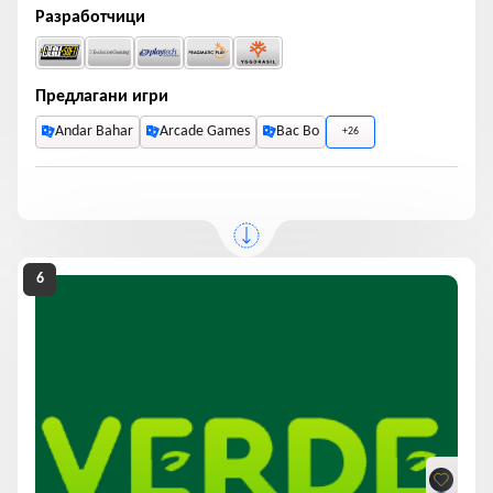
Разработчици
Предлагани игри
Andar Bahar
Arcade Games
Bac Bo
+26