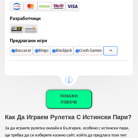
Разработчици
Предлагани игри
Baccarat
Bingo
Blackjack
Crash Games
+4
ПОКАЖИ
ПОВЕЧЕ
Как Да Играем Рулетка С Истински Пари?
За да играете рулетка онлайн в България, особено с истински пари,
ще трябва да си изберете казино сайт, който да предлага този тип