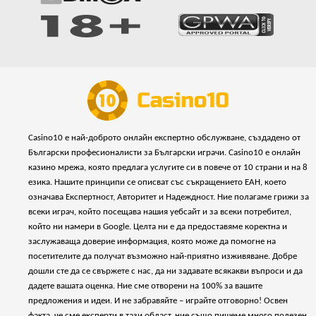
Casino10 е най-доброто онлайн експертно обслужване, създадено от
Български професионалисти за Български играчи. Casino10 е онлайн
казино мрежа, която предлага услугите си в повече от 10 страни и на 8
езика. Нашите принципи се описват със съкращението ЕАН, което
означава Експертност, Авторитет и Надеждност. Ние полагаме грижи за
всеки играч, който посещава нашия уебсайт и за всеки потребител,
който ни намери в Google. Целта ни е да предоставяме коректна и
заслужаваща доверие информация, която може да помогне на
посетителите да получат възможно най-приятно изживяване. Добре
дошли сте да се свържете с нас, да ни задавате всякакви въпроси и да
дадете вашата оценка. Ние сме отворени на 100% за вашите
предложения и идеи. И не забравяйте – играйте отговорно! Освен