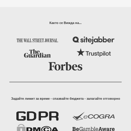
and peace. We can make impact and help with our
donations.
Както се Вижда на...
Donate Option 1
Donate Option 2
Задайте лимит за време - спазвайте бюджета - залагайте отговорно